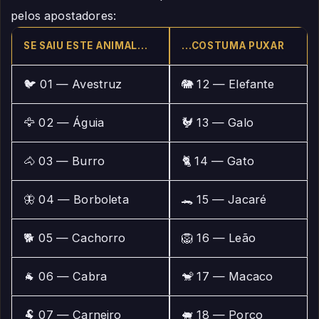
pelos apostadores:
SE SAIU ESTE ANIMAL…
…COSTUMA PUXAR
🐦 01 — Avestruz
🐘 12 — Elefante
🦅 02 — Águia
🐓 13 — Galo
🐴 03 — Burro
🐈 14 — Gato
🦋 04 — Borboleta
🐊 15 — Jacaré
🐕 05 — Cachorro
🦁 16 — Leão
🐐 06 — Cabra
🐒 17 — Macaco
🐏 07 — Carneiro
🐖 18 — Porco