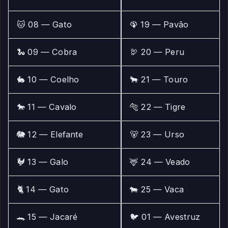
🐱 08 — Gato
🦚 19 — Pavão
🐍 09 — Cobra
🦃 20 — Peru
🐇 10 — Coelho
🐂 21 — Touro
🐎 11 — Cavalo
🐅 22 — Tigre
🐘 12 — Elefante
🐻 23 — Urso
🐓 13 — Galo
🦌 24 — Veado
🐈 14 — Gato
🐄 25 — Vaca
🐊 15 — Jacaré
🐦 01 — Avestruz