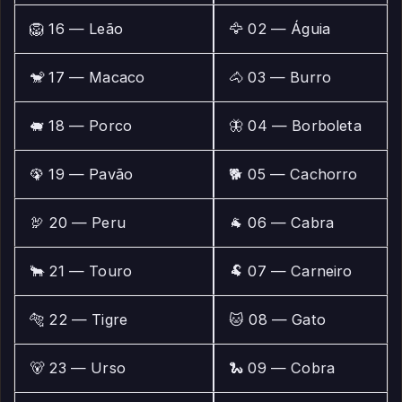
🦁 16 — Leão
🦅 02 — Águia
🐒 17 — Macaco
🐴 03 — Burro
🐖 18 — Porco
🦋 04 — Borboleta
🦚 19 — Pavão
🐕 05 — Cachorro
🦃 20 — Peru
🐐 06 — Cabra
🐂 21 — Touro
🐏 07 — Carneiro
🐅 22 — Tigre
🐱 08 — Gato
🐻 23 — Urso
🐍 09 — Cobra