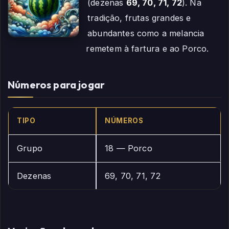
(dezenas
69, 70, 71, 72
). Na
tradição, frutas grandes e
abundantes como a melancia
remetem à fartura e ao Porco.
Números para jogar
TIPO
NÚMEROS
Grupo
18 — Porco
Dezenas
69, 70, 71, 72